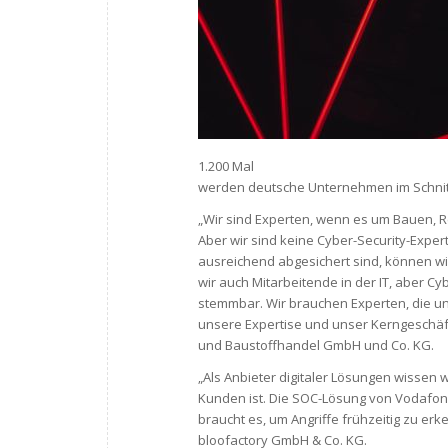
1.200 Mal
werden deutsche Unternehmen im Schnitt
„Wir sind Experten, wenn es um Bauen, R
Aber wir sind keine Cyber-Security-Exper
ausreichend abgesichert sind, können w
wir auch Mitarbeitende in der IT, aber Cy
stemmbar. Wir brauchen Experten, die uns
unsere Expertise und unser Kerngeschäft
und Baustoffhandel GmbH und Co. KG.
„Als Anbieter digitaler Lösungen wissen 
Kunden ist. Die SOC-Lösung von Vodafon
braucht es, um Angriffe frühzeitig zu er
bloofactory GmbH & Co. KG.