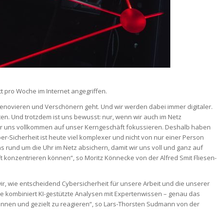
 pro Woche im Internet angegriffen.
enovieren und Verschönern geht. Und wir werden dabei immer digitaler.
ten. Und trotzdem ist uns bewusst: nur, wenn wir auch im Netz
ir uns vollkommen auf unser Kerngeschäft fokussieren. Deshalb haben
ber-Sicherheit ist heute viel komplexer und nicht von nur einer Person
 rund um die Uhr im Netz absichern, damit wir uns voll und ganz auf
 konzentrieren können“, so Moritz Könnecke von der Alfred Smit Fliesen-
wir, wie entscheidend Cybersicherheit für unsere Arbeit und die unserer
e kombiniert KI-gestützte Analysen mit Expertenwissen – genau das
kennen und gezielt zu reagieren“, so Lars-Thorsten Sudmann von der