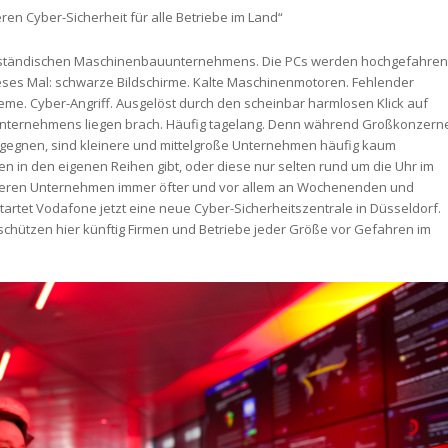
en Cyber-Sicherheit für alle Betriebe im Land“
elständischen Maschinenbauunternehmens. Die PCs werden hochgefahren
eses Mal: schwarze Bildschirme. Kalte Maschinenmotoren. Fehlender
eme. Cyber-Angriff. Ausgelöst durch den scheinbar harmlosen Klick auf
 Unternehmens liegen brach. Häufig tagelang. Denn während Großkonzern
egegnen, sind kleinere und mittelgroße Unternehmen häufig kaum
ten in den eigenen Reihen gibt, oder diese nur selten rund um die Uhr im
eineren Unternehmen immer öfter und vor allem an Wochenenden und
tartet Vodafone jetzt eine neue Cyber-Sicherheitszentrale in Düsseldorf.
schützen hier künftig Firmen und Betriebe jeder Größe vor Gefahren im