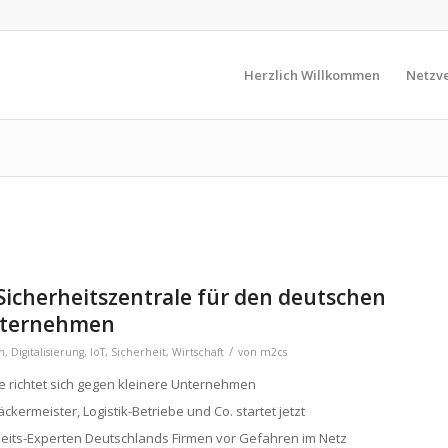
Herzlich Willkommen
Netzve
Sicherheitszentrale für den deutschen
unternehmen
/
n
,
Digitalisierung
,
IoT
,
Sicherheit
,
Wirtschaft
von
m2cs
ffe richtet sich gegen kleinere Unternehmen
kermeister, Logistik-Betriebe und Co. startet jetzt
heits-Experten Deutschlands Firmen vor Gefahren im Netz