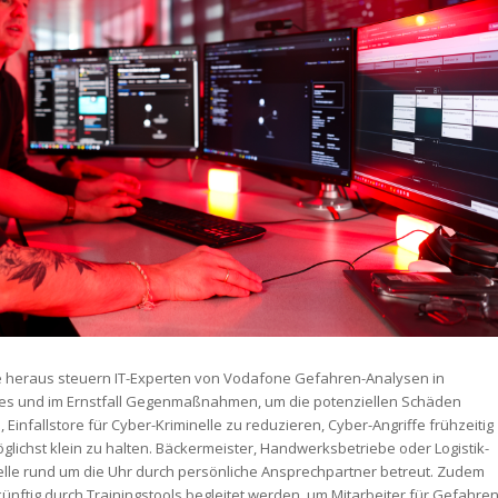
e heraus steuern IT-Experten von Vodafone Gefahren-Analysen in
ices und im Ernstfall Gegenmaßnahmen, um die potenziellen Schäden
s, Einfallstore für Cyber-Kriminelle zu reduzieren, Cyber-Angriffe frühzeitig
lichst klein zu halten. Bäckermeister, Handwerksbetriebe oder Logistik-
lle rund um die Uhr durch persönliche Ansprechpartner betreut. Zudem
künftig durch Trainingstools begleitet werden, um Mitarbeiter für Gefahre