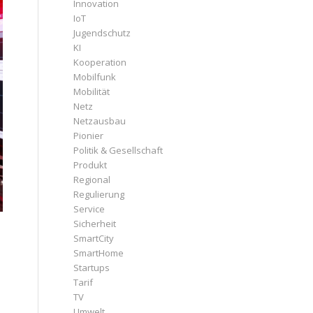
Innovation
IoT
Jugendschutz
KI
Kooperation
Mobilfunk
Mobilität
Netz
Netzausbau
Pionier
Politik & Gesellschaft
Produkt
Regional
Regulierung
Service
Sicherheit
SmartCity
SmartHome
Startups
Tarif
TV
n
Umwelt