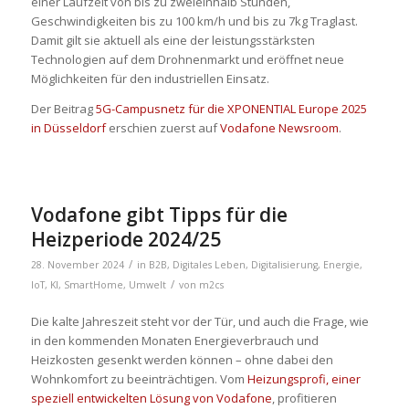
einer Laufzeit von bis zu zweieinhalb Stunden,
Geschwindigkeiten bis zu 100 km/h und bis zu 7kg Traglast.
Damit gilt sie aktuell als eine der leistungsstärksten
Technologien auf dem Drohnenmarkt und eröffnet neue
Möglichkeiten für den industriellen Einsatz.
Der Beitrag
5G-Campusnetz für die XPONENTIAL Europe 2025
in Düsseldorf
erschien zuerst auf
Vodafone Newsroom
.
Vodafone gibt Tipps für die
Heizperiode 2024/25
/
28. November 2024
in
B2B
,
Digitales Leben
,
Digitalisierung
,
Energie
,
/
IoT
,
KI
,
SmartHome
,
Umwelt
von
m2cs
Die kalte Jahreszeit steht vor der Tür, und auch die Frage, wie
in den kommenden Monaten Energieverbrauch und
Heizkosten gesenkt werden können – ohne dabei den
Wohnkomfort zu beeinträchtigen. Vom
Heizungsprofi, einer
speziell entwickelten Lösung von Vodafone
, profitieren