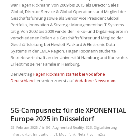
war Hagen Rickmann von 2009 bis 2015 als Director Sales
Global, Director Service & Global Operations und Mitglied der
Geschäftsführung sowie als Senior Vice President Global
Portfolio, Innovation & Strategic Management bei T-Systems
tätig. Von 2002 bis 2009 wirkte der Telko- und Digital-Experte in
verschiedenen Rollen als Geschäftsführer und Mitglied der
Geschäftsleitung bei Hewlett-Packard & Electronic Data
Systems in der EMEA Region. Hagen Rickmann studierte
Betriebswirtschaft an der Universität Hamburg und Karlsruhe.
Er lebt mit seiner Familie in Hamburg.
Der Beitrag
Hagen Rickmann startet bei Vodafone
Deutschland
erschien zuerst auf
Vodafone Newsroom
.
5G-Campusnetz für die XPONENTIAL
Europe 2025 in Düsseldorf
/
25. Februar 2025
in
5G
,
Augmented Reality
,
B2B
,
Digitalisierung
,
/
Infrastruktur
,
Innovation
,
IoT
,
Mobilfunk
,
Netz
von
m2cs