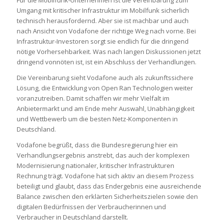
Für die Mobilfunk-Unternehmen ist die Vereinbarung zum
Umgang mit kritischer Infrastruktur im Mobilfunk sicherlich
technisch herausfordernd. Aber sie ist machbar und auch
nach Ansicht von Vodafone der richtige Weg nach vorne. Bei
Infrastruktur-Investoren sorgt sie endlich für die dringend
nötige Vorhersehbarkeit. Was nach langen Diskussionen jetzt
dringend vonnöten ist, ist ein Abschluss der Verhandlungen.
Die Vereinbarung sieht Vodafone auch als zukunftssichere
Lösung, die Entwicklung von Open Ran Technologien weiter
voranzutreiben. Damit schaffen wir mehr Vielfalt im
Anbietermarkt und am Ende mehr Auswahl, Unabhängigkeit
und Wettbewerb um die besten Netz-Komponenten in
Deutschland.
Vodafone begrüßt, dass die Bundesregierung hier ein
Verhandlungsergebnis anstrebt, das auch der komplexen
Modernisierung nationaler, kritischer Infrastrukturen
Rechnung trägt. Vodafone hat sich aktiv an diesem Prozess
beteiligt und glaubt, dass das Endergebnis eine ausreichende
Balance zwischen den erklärten Sicherheitszielen sowie den
digitalen Bedürfnissen der Verbraucherinnen und
Verbraucher in Deutschland darstellt.