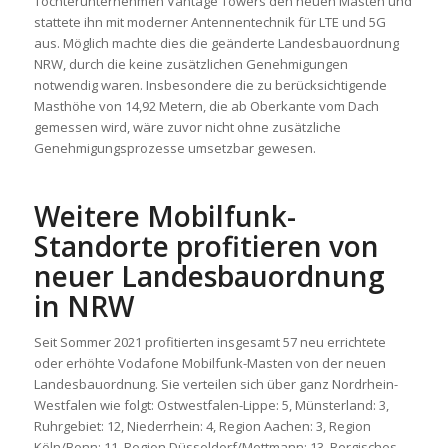
Tochterunternehmen Vantage Towers den neuen Masten und
stattete ihn mit moderner Antennentechnik für LTE und 5G
aus. Möglich machte dies die geänderte Landesbauordnung
NRW, durch die keine zusätzlichen Genehmigungen
notwendig waren. Insbesondere die zu berücksichtigende
Masthöhe von 14,92 Metern, die ab Oberkante vom Dach
gemessen wird, wäre zuvor nicht ohne zusätzliche
Genehmigungsprozesse umsetzbar gewesen.
Weitere Mobilfunk-
Standorte profitieren von
neuer Landesbauordnung
in NRW
Seit Sommer 2021 profitierten insgesamt 57 neu errichtete
oder erhöhte Vodafone Mobilfunk-Masten von der neuen
Landesbauordnung. Sie verteilen sich über ganz Nordrhein-
Westfalen wie folgt: Ostwestfalen-Lippe: 5, Münsterland: 3,
Ruhrgebiet: 12, Niederrhein: 4, Region Aachen: 3, Region
Köln/Bonn: 11, Region Düsseldorf/Mettmann: 13, Bergisches