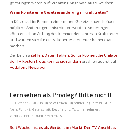
gezwungen wären auf Streaming-Angebote auszuweichen.
Wann könnte eine Gesetzesänderung in Kraft treten?
In Kürze soll im Rahmen einer neuen Gesetzesnovelle über
mögliche Änderungen entschieden werden. Änderungen
könnten schon Anfang des kommenden Jahres in Kraft treten
und würden sich für die Millionen Mieter teuer bemerkbar
machen.
Der Beitrag
Zahlen, Daten, Fakten: So funktioniert die Umlage
der TV-Kosten & das könnte sich ändern
erschien zuerst auf
Vodafone Newsroom
.
Fernsehen als Privileg? Bitte nicht!
/
15. Oktober 2020
in
Digitales Leben
,
Digitalisierung
,
Infrastruktur
,
Netz
,
Politik & Gesellschaft
,
Regulierung
,
TV
,
Unternehmen
,
/
Verbraucher
,
Zukunft
von
m2cs
Seit Wochen ist es als Gerücht im Markt: Der TV-Anschluss