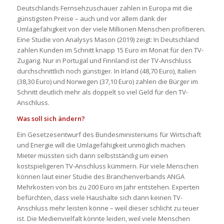
Deutschlands Fernsehzuschauer zahlen in Europa mit
die
günstigst
en Preise
– auch und vor allem d
ank der
Umlagefähigkeit von der viele Millionen Menschen profitieren.
Eine Studie von Analysys Mason (2019) zeigt: In Deutschland
zahlen Kunden im Schnitt knapp 15 Euro im Monat für den TV-
Zugang. Nur in Portugal und Finnland ist der TV-Anschluss
durchschnittlich noch günstiger. In Irland (48,70 Euro), Italien
(38,30 Euro) und Norwegen (37,10 Euro) zahlen die Bürger im
Schnitt deutlich mehr als doppelt so viel Geld für den TV-
Anschluss.
Was soll sich ändern?
Ein Gesetzesentwurf des Bundesministeriums für Wirtschaft
und Energie will die Umlagefähigkeit unmöglich machen.
Mieter müssten sich dann selbstständig um einen
kostspieligeren TV-Anschluss kümmern. Für viele Menschen
können laut einer Studie des Branchenverbands ANGA
Mehrkosten von bis zu 200 Euro im Jahr entstehen. Experten
befürchten, dass viele Haushalte sich dann keinen TV-
Anschluss mehr leisten könne – weil dieser schlicht zu teuer
ist. Die Medienvielfalt könnte leiden, weil viele Menschen