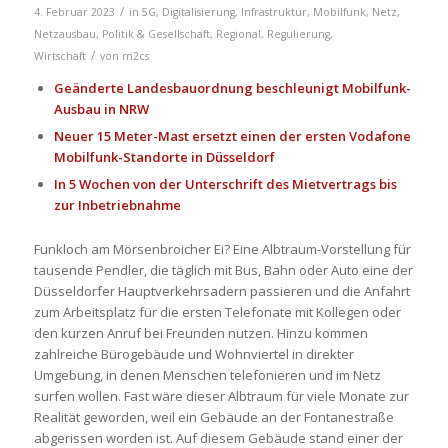
/
4. Februar 2023
in
5G
,
Digitalisierung
,
Infrastruktur
,
Mobilfunk
,
Netz
,
Netzausbau
,
Politik & Gesellschaft
,
Regional
,
Regulierung
,
/
Wirtschaft
von
m2cs
Geänderte Landesbauordnung beschleunigt Mobilfunk-
Ausbau in NRW
Neuer 15 Meter-Mast ersetzt einen der ersten Vodafone
Mobilfunk-Standorte in Düsseldorf
In 5 Wochen von der Unterschrift des Mietvertrags bis
zur Inbetriebnahme
Funkloch am Mörsenbroicher Ei? Eine Albtraum-Vorstellung für
tausende Pendler, die täglich mit Bus, Bahn oder Auto eine der
Düsseldorfer Hauptverkehrsadern passieren und die Anfahrt
zum Arbeitsplatz für die ersten Telefonate mit Kollegen oder
den kurzen Anruf bei Freunden nutzen. Hinzu kommen
zahlreiche Bürogebäude und Wohnviertel in direkter
Umgebung, in denen Menschen telefonieren und im Netz
surfen wollen. Fast wäre dieser Albtraum für viele Monate zur
Realität geworden, weil ein Gebäude an der Fontanestraße
abgerissen worden ist. Auf diesem Gebäude stand einer der