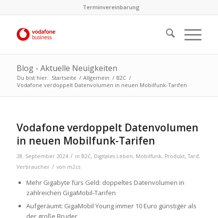
Terminvereinbarung
Blog - Aktuelle Neuigkeiten
Du bist hier:
Startseite
/
Allgemein
/
B2C
/
Vodafone verdoppelt Datenvolumen in neuen Mobilfunk-Tarifen
Vodafone verdoppelt Datenvolumen
in neuen Mobilfunk-Tarifen
/
28. September 2024
in
B2C
,
Digitales Leben
,
Mobilfunk
,
Produkt
,
Tarif
,
/
Verbraucher
von
m2cs
Mehr Gigabyte fürs Geld: doppeltes Datenvolumen in
zahlreichen GigaMobil-Tarifen
Aufgeräumt: GigaMobil Young immer 10 Euro günstiger als
der große Bruder