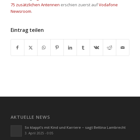
75 zusätzlichen Antennen
erschien zuerst auf
Vodafone
Newsroom
.
Eintrag teilen
AKTUELLE NEWS
So klappt’s mit Kind und Karriere – sagt Bettina Lambrecht
3. April 2025 - 0:05