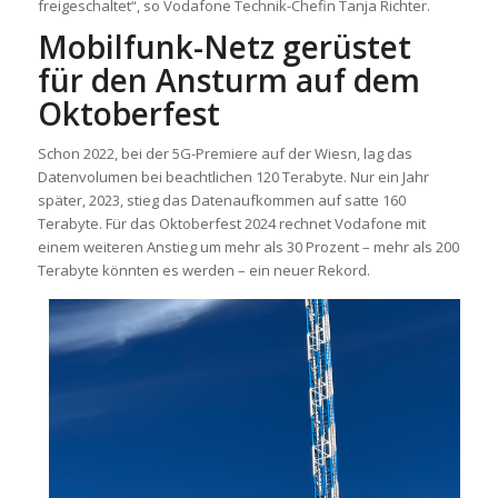
freigeschaltet“, so Vodafone Technik-Chefin Tanja Richter.
Mobilfunk-Netz gerüstet
für den Ansturm auf dem
Oktoberfest
Schon 2022, bei der 5G-Premiere auf der Wiesn, lag das
Datenvolumen bei beachtlichen 120 Terabyte. Nur ein Jahr
später, 2023, stieg das Datenaufkommen auf satte 160
Terabyte. Für das Oktoberfest 2024 rechnet Vodafone mit
einem weiteren Anstieg um mehr als 30 Prozent – mehr als 200
Terabyte könnten es werden – ein neuer Rekord.