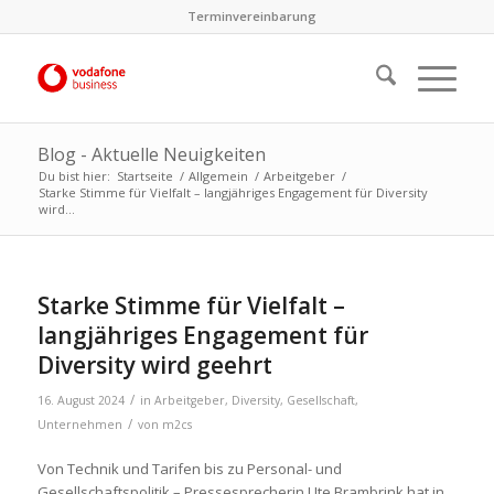
Terminvereinbarung
Blog - Aktuelle Neuigkeiten
Du bist hier:
Startseite
/
Allgemein
/
Arbeitgeber
/
Starke Stimme für Vielfalt – langjähriges Engagement für Diversity
wird...
Starke Stimme für Vielfalt –
langjähriges Engagement für
Diversity wird geehrt
/
16. August 2024
in
Arbeitgeber
,
Diversity
,
Gesellschaft
,
/
Unternehmen
von
m2cs
Von Technik und Tarifen bis zu Personal- und
Gesellschaftspolitik – Pressesprecherin Ute Brambrink hat in