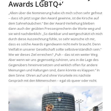
Awards LGBTQ+‘
„Allein über die Nominierung habe ich mich schon sehr gefreut
– dass ich jetzt sogar den Award gewinne, ist die Kirsche auf
dem Sahnehäubchen.“ Bei der Award-Verleihung bleiben
dann auch der geübten Pressesprecherin die Worte weg und
sie wird nachdenklich: „So dankbar und wertgeschätzt ich mich
durch diese Auszeichnung fühle, so sehr wünsche ich mir,
dass es solche Awards irgendwann nicht mehr braucht. Denn
Vielfalt in unserer Gesellschaft sollte selbstverständlich sein.“
Wie wir dieses Ziel erreichen? „Puh – das ist ein weiter Weg.
Aber wenn wir uns gegenseitig zuhören, uns in die Lage des
Gegenübers hineinversetzen und wirklich offen für andere
Meinungen und Haltungen sind, dann könnte es klappen.“ In
dem Sinne: Ohren auf und ohne Vorurteile ins nächste
Gespräch mit den Mitmenschen – egal ob queer oder nicht.