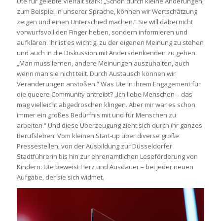
Ute für gelebte Vielfalt stark: „Schon durch kleine Änderungen,
zum Beispiel in unserer Sprache, können wir Wertschätzung
zeigen und einen Unterschied machen.“ Sie will dabei nicht
vorwurfsvoll den Finger heben, sondern informieren und
aufklären. Ihr ist es wichtig, zu der eigenen Meinung zu stehen
und auch in die Diskussion mit Andersdenkenden zu gehen.
„Man muss lernen, andere Meinungen auszuhalten, auch
wenn man sie nicht teilt. Durch Austausch können wir
Veränderungen anstoßen.“ Was Ute in ihrem Engagement für
die queere Community antreibt? „Ich liebe Menschen – das
mag vielleicht abgedroschen klingen. Aber mir war es schon
immer ein großes Bedürfnis mit und für Menschen zu
arbeiten.“ Und diese Überzeugung zieht sich durch ihr ganzes
Berufsleben. Vom kleinen Start-up über diverse große
Pressestellen, von der Ausbildung zur Düsseldorfer
Stadtführerin bis hin zur ehrenamtlichen Leseförderung von
Kindern: Ute beweist Herz und Ausdauer – bei jeder neuen
Aufgabe, der sie sich widmet.