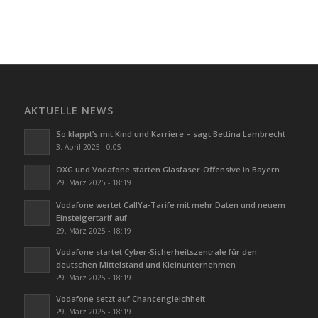
AKTUELLE NEWS
So klappt’s mit Kind und Karriere – sagt Bettina Lambrecht
3. April 2025 - 0:05
OXG und Vodafone starten Glasfaser-Offensive in Bayern
29. März 2025 - 18:19
Vodafone wertet CallYa-Tarife mit mehr Daten und neuem
Einsteigertarif auf
29. März 2025 - 18:19
Vodafone startet Cyber-Sicherheitszentrale für den
deutschen Mittelstand und Kleinunternehmen
29. März 2025 - 18:19
Vodafone setzt auf Chancengleichheit
29. März 2025 - 18:19