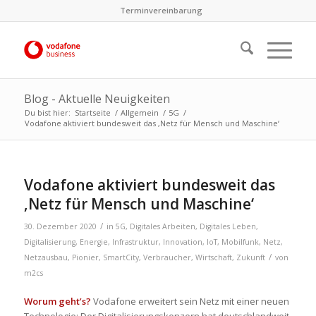
Terminvereinbarung
Blog - Aktuelle Neuigkeiten
Du bist hier:
Startseite
/
Allgemein
/
5G
/
Vodafone aktiviert bundesweit das ‚Netz für Mensch und Maschine‘
Vodafone aktiviert bundesweit das
‚Netz für Mensch und Maschine‘
/
30. Dezember 2020
in
5G
,
Digitales Arbeiten
,
Digitales Leben
,
Digitalisierung
,
Energie
,
Infrastruktur
,
Innovation
,
IoT
,
Mobilfunk
,
Netz
,
/
Netzausbau
,
Pionier
,
SmartCity
,
Verbraucher
,
Wirtschaft
,
Zukunft
von
m2cs
Worum geht’s?
Vodafone erweitert sein Netz mit einer neuen