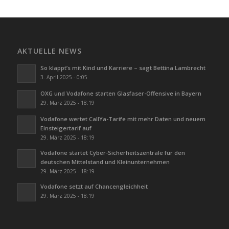
AKTUELLE NEWS
So klappt’s mit Kind und Karriere – sagt Bettina Lambrecht
3. April 2025 - 0:05
OXG und Vodafone starten Glasfaser-Offensive in Bayern
29. März 2025 - 18:19
Vodafone wertet CallYa-Tarife mit mehr Daten und neuem
Einsteigertarif auf
29. März 2025 - 18:19
Vodafone startet Cyber-Sicherheitszentrale für den
deutschen Mittelstand und Kleinunternehmen
29. März 2025 - 18:19
Vodafone setzt auf Chancengleichheit
29. März 2025 - 18:19