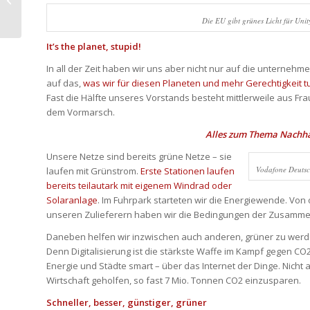
Technologie rettet Leben
Die EU gibt grünes Licht für U
It’s the planet, stupid!
In all der Zeit haben wir uns aber nicht nur auf die unterneh
auf das,
was wir für diesen Planeten und mehr Gerechtigkeit 
Fast die Hälfte unseres Vorstands besteht mittlerweile aus Fra
dem Vormarsch.
Alles zum Thema Nachhal
Unsere Netze sind bereits grüne Netze – sie
Vodafone Deutsc
laufen mit Grünstrom.
Erste Stationen laufen
bereits teilautark mit eigenem Windrad oder
Solaranlage
. Im Fuhrpark starteten wir die Energiewende. Von
unseren Zulieferern haben wir die Bedingungen der Zusammenar
Daneben helfen wir inzwischen auch anderen, grüner zu werde
Denn Digitalisierung ist die stärkste Waffe im Kampf gegen CO
Energie und Städte smart – über das Internet der Dinge. Nicht 
Wirtschaft geholfen, so fast 7 Mio. Tonnen CO2 einzusparen.
Schneller, besser, günstiger, grüner