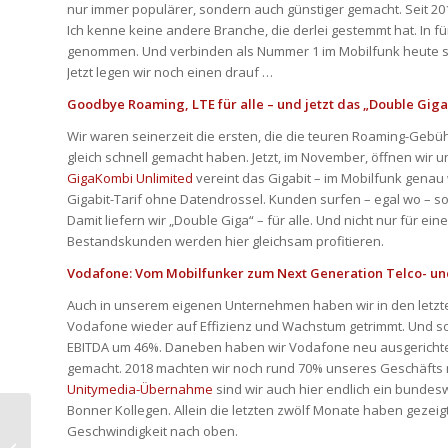
nur immer populärer, sondern auch günstiger gemacht. Seit 20
Ich kenne keine andere Branche, die derlei gestemmt hat. In f
genommen. Und verbinden als Nummer 1 im Mobilfunk heute so
Jetzt legen wir noch einen drauf …
Goodbye Roaming, LTE für alle – und jetzt das „Double Giga
Wir waren seinerzeit die ersten, die die teuren Roaming-Gebüh
gleich schnell gemacht haben. Jetzt, im November, öffnen wir 
GigaKombi Unlimited
vereint das Gigabit – im Mobilfunk genau 
Gigabit-Tarif ohne Datendrossel. Kunden surfen – egal wo – so 
Damit liefern wir „Double Giga“ – für alle. Und nicht nur für e
Bestandskunden werden hier gleichsam profitieren.
Vodafone: Vom Mobilfunker zum Next Generation Telco- u
Auch in unserem eigenen Unternehmen haben wir in den letzten 
Vodafone wieder auf Effizienz und Wachstum getrimmt. Und so
EBITDA um 46%. Daneben haben wir Vodafone neu ausgerichte
gemacht. 2018 machten wir noch rund 70% unseres Geschäfts m
Unitymedia-Übernahme
sind wir auch hier endlich ein bundes
Bonner Kollegen. Allein die letzten zwölf Monate haben gezei
Geschwindigkeit nach oben.
Ein Jahr Notruf AML: Diese