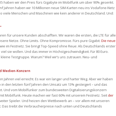
15 haben wir den Preis fürs Gigabyte im Mobilfunk um über 90% gesenkt.
ünf Jahren haben wir 10 Millionen neue SIM-Karten neu ins Vodafone-Netz
 viele Menschen und Maschinen wie kein anderer in Deutschland. Und:
“
ren für unsere Kunden abschafften. Wir waren die ersten, die LTE für alle
unsere Netze. Ohne Limits. Ohne Kompromisse. Fürs pure Gigabit.
Die neue
wie im Festnetz. Sie bringt Top-Speed ohne Reue: Als Deutschlands erster
viel sie wollen. Und das immer in Höchstgeschwindigkeit. Für 80 Euro.
ine kleine Testgruppe. Warum? Weil wir’s uns zutrauen. Neu- und
nd Medien-Konzern
Jahren viel erreicht. Es war ein langer und harter Weg. Aber wir haben
 in den letzten fünf Jahren den Umsatz um 13% gesteigert – und das
t. Und vom Mobilfunker zum bundesweiten Digitalisierungskonzern
it Mobilfunk. Heute machen wir fast 60% mit unserem Festnetz. Seit
der
weiter Spieler. Und heizen den Wettbewerb an – vor allem mit unseren
gt: Das treibt die Verbraucherpreise nach unten und Deutschlands