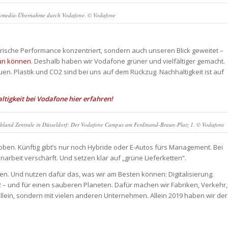
nitymedia-Übernahme durch Vodafone. © Vodafone
merische Performance konzentriert, sondern auch unseren Blick geweitet –
tun können
. Deshalb haben wir Vodafone grüner und vielfältiger gemacht.
uen. Plastik und CO2 sind bei uns auf dem Rückzug. Nachhaltigkeit ist auf
tigkeit bei Vodafone hier erfahren!
hland Zentrale in Düsseldorf: Der Vodafone Campus am Ferdinand-Braun-Platz 1. © Vodafone
 oben. Künftig gibt’s nur noch Hybride oder E-Autos fürs Management. Bei
beit verschärft. Und setzen klar auf „grüne Lieferketten“.
n. Und nutzen dafür das, was wir am Besten können: Digitalisierung.
2 – und für einen sauberen Planeten. Dafür machen wir Fabriken, Verkehr,
allein, sondern mit vielen anderen Unternehmen. Allein 2019 haben wir der