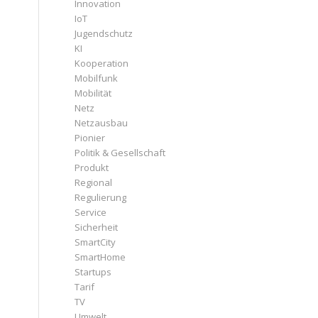
Innovation
IoT
Jugendschutz
KI
Kooperation
Mobilfunk
Mobilität
Netz
Netzausbau
Pionier
Politik & Gesellschaft
Produkt
Regional
Regulierung
Service
Sicherheit
SmartCity
SmartHome
Startups
Tarif
TV
Umwelt