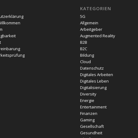
KATEGORIEN
utzerklärung
5G
Willkommen
Allgemein
um
Arbeitgeber
gbarkeit
Augmented Reality
t
B2B
reinbarung
B2C
keitsprüfung
Bildung
Cloud
Datenschutz
Digitales Arbeiten
Digitales Leben
Digitalisierung
Diversity
Energie
Entertainment
Finanzen
Gaming
Gesellschaft
Gesundheit