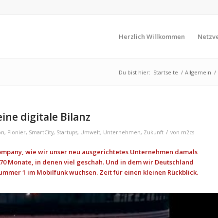
Herzlich Willkommen
Netzve
Du bist hier:
Startseite
/
Allgemein
/
ine digitale Bilanz
/
on
,
Pionier
,
SmartCity
,
Startups
,
Umwelt
,
Unternehmen
,
Zukunft
von
m2cs
Company, wie wir unser neu ausgerichtetes Unternehmen damals
. 70 Monate, in denen viel geschah. Und in dem wir Deutschland
mmer 1 im Mobilfunk wuchsen. Zeit für einen kleinen Rückblick.