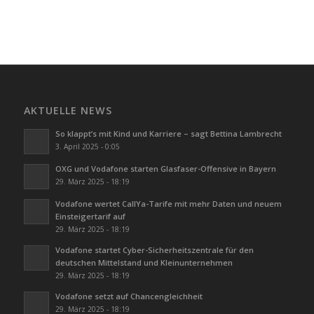
AKTUELLE NEWS
So klappt’s mit Kind und Karriere – sagt Bettina Lambrecht
3. April 2025 - 0:05
OXG und Vodafone starten Glasfaser-Offensive in Bayern
29. März 2025 - 18:19
Vodafone wertet CallYa-Tarife mit mehr Daten und neuem
Einsteigertarif auf
29. März 2025 - 18:19
Vodafone startet Cyber-Sicherheitszentrale für den
deutschen Mittelstand und Kleinunternehmen
29. März 2025 - 18:19
Vodafone setzt auf Chancengleichheit
29. März 2025 - 18:19