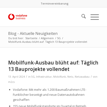
Terminvereinbarung
Blog - Aktuelle Neuigkeiten
Du bist hier:
Startseite
/
Allgemein
/
5G
/
Mobilfunk-Ausbau blüht auf: Täglich 13 Bauprojekte vollendet
Mobilfunk-Ausbau blüht auf: Täglich
13 Bauprojekte vollendet
/
/
13. April 2024
in
5G
,
Infrastruktur
,
Mobilfunk
,
Netz
,
Netzausbau
von
m2cs
Vodafone: Mit mehr als 1.200 Baumaßnahmen LTE-
Funklöcher beseitigt und neue Datenautobahnen
geschaffen
155 neue Mobilfunkstandorte im Quartal in Betrieb